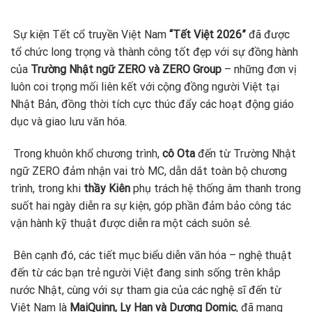
Sự kiện Tết cổ truyền Việt Nam
“Tết Việt 2026”
đã được
tổ chức long trọng và thành công tốt đẹp với sự đồng hành
của
Trường Nhật ngữ ZERO và ZERO Group
– những đơn vị
luôn coi trọng mối liên kết với cộng đồng người Việt tại
Nhật Bản, đồng thời tích cực thúc đẩy các hoạt động giáo
dục và giao lưu văn hóa.
Trong khuôn khổ chương trình,
cô Ota
đến từ Trường Nhật
ngữ ZERO đảm nhận vai trò MC, dẫn dắt toàn bộ chương
trình, trong khi
thầy Kiên
phụ trách hệ thống âm thanh trong
suốt hai ngày diễn ra sự kiện, góp phần đảm bảo công tác
vận hành kỹ thuật được diễn ra một cách suôn sẻ.
Bên cạnh đó, các tiết mục biểu diễn văn hóa – nghệ thuật
đến từ các bạn trẻ người Việt đang sinh sống trên khắp
nước Nhật, cùng với sự tham gia của các nghệ sĩ đến từ
Việt Nam là
MaiQuinn, Ly Han và Dương Domic
, đã mang